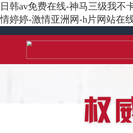
日韩av免费在线-神马三级我不卡
情婷婷-激情亚洲网-h片网站在线